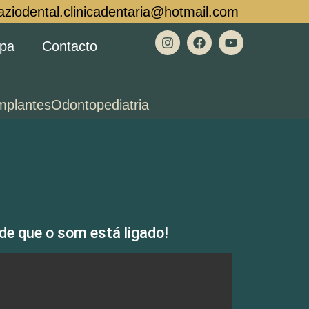
aziodental.clinicadentaria@hotmail.com
ipa
Contacto
mplantes
Odontopediatria
 de que o som está ligado!