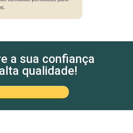
os.
re a sua confiança
lta qualidade!