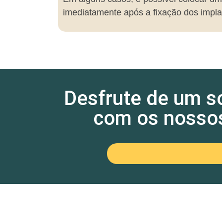
imediatamente após a fixação dos impla
Desfrute de um so
com os nossos