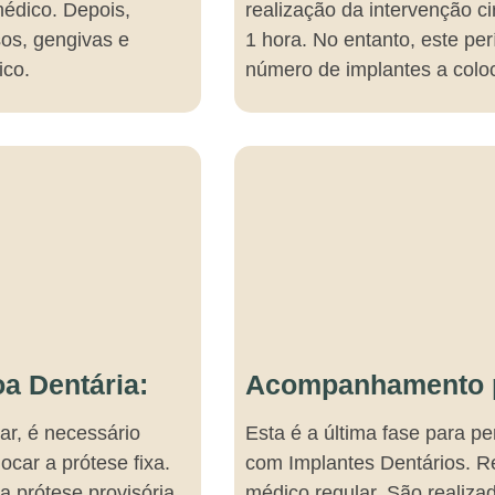
médico. Depois,
realização da intervenção c
sos, gengivas e
1 hora. No entanto, este p
ico.
número de implantes a colo
a Dentária:
Acompanhamento p
ar, é necessário
Esta é a última fase para pe
ocar a prótese fixa.
com Implantes Dentários. 
a prótese provisória
médico regular. São realiza