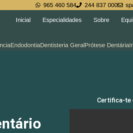
965 460 584
244 837 000
sp
Inicial
Especialidades
Sobre
Equ
ncia
Endodontia
Dentisteria Geral
Prótese Dentária
I
Certifica-te
ntário