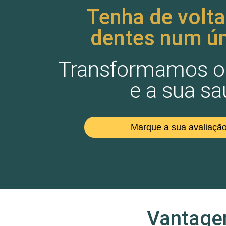
Tenha de volta
dentes num ún
Transformamos o 
e a sua sa
Marque a sua avaliação
Vantagen